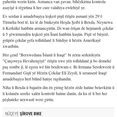
guhertin werin kirin. Armanca van gavan, bihêzkirina kontrola
asayîşê û rêgirtina li her cure valahiya ewlehiyê ye.
Ev serdan û amadebaşiya leşkerî piştî êrîşên asmanî yên 29’ê
Tîrmeha borî tê, ku tê de binkeyên Heşda Şeibî li Bexda, Neynewa
û Kerkûkê hatibûn armancgirtin. Di wan êrîşan de hejmarek çekdar
û 5 şêwirmendên leşkerî yên Îranî hatibûn kuştin. Piştî vê bûyerê,
grûpên çekdar gefa tolhildanê li Siûdiye û hêzên Amerîkayê
xwaribûn.
Her çend "Berxwedana Îslamî li Iraqê" bi zexta serkirdeyên
"Çarçoveya Hevahengiyê" êrîşên xwe yên tolhildanê ji bo demekê
paş xistibe jî, lê egera wê hîn berdewam e. Bi fermana Serokwezîr û
Fermandarê Giştî yê Hêzên Çekdar Elî Zeydî, li seranserê Iraqê
amadebaşiya herî bilind hatiye ragihandin.
Niha li Bexda û bajarên din ên giring hêzên zêde hatine belavkirin û
li kolanên sereke xalên kontrolê hatine danîn, da ku rê li ber her
pêşhateke nexwastî were girtin.
NÛÇEYE
ŞÎROVE BIKE