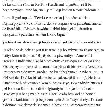
da ku karibin sînorên Herêma Kurdistanê biparêzin, rê li ber
hegemonyaya Îranê bigirin û şerê li dijî komên terorîst bidomînin."
Loma li gorî raporê: "Pêwîst e Amerîka ji bo pênasekirina
Pêşmergeyan a wekî hêza sereke ya berpirsyar di parastina sînoran
de fişarê bike. Divê ev hewldan dabînkirina çekên girantir û
bipêşxistina parastina asmanî li xwe bigire."
Şertên Amerîkayê yên ji bo çaksazî û yekxistina fermandariyê
Di lêkolînê de behsa "şert û fişaran" a ji bo yekxistina Pêşmergeyan
hatiye kirin û tê gotin: "Bipêşxistina pêwendiyên Amerîka û
Herêma Kurdistanê divê bi bipêşketineke rasteqîn a di çaksaziyên
Pêşmergeyan û yekxistina fermandariyê ya di bin sîwana Wezareta
Pêşmergeyan de were girêdan, ne ku dabeşbûna di navbera PDK û
YNKyê de. Tevî ku bi salan e behsa çaksaziyê tê kirin jî, Herêma
Kurdistanê bipêşketineke kêm bi dest xistiye. Pêwendiyên kûr ên li
gel Herêma Kurdistanê divê dilgiraniyên Tirkiye û hikûmeta
Bexdayê jî li ber çavan bigirin. Eger Bexda hewandina komên
çekdar û karkirina li dijî berjewendiyên Amerîkayê bi rêya Tehranê
bidomîne, wê demê dê sedemên bihêzkirina Pêşmergeyan zêdetir