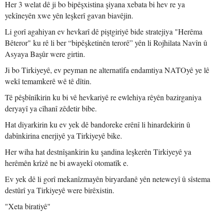
Her 3 welat dê ji bo bipêşxistina şiyana xebata bi hev re ya
yekîneyên xwe yên leşkerî gavan biavêjin.
Li gorî agahiyan ev hevkarî dê piştgiriyê bide stratejiya "Herêma
Bêteror" ku rê li ber “bipêşketinên terorê” yên li Rojhilata Navîn û
Asyaya Başûr were girtin.
Ji bo Tirkiyeyê, ev peyman ne alternatîfa endamtiya NATOyê ye lê
wekî temamkerê wê tê dîtin.
Tê pêşbînîkirin ku bi vê hevkariyê re ewlehiya rêyên bazirganiya
deryayî ya cîhanî zêdetir bibe.
Hat diyarkirin ku ev yek dê bandoreke erênî li hinardekirin û
dabînkirina enerjiyê ya Tirkiyeyê bike.
Her wiha hat destnîşankirin ku şandina leşkerên Tirkiyeyê ya
herêmên krîzê ne bi awayekî otomatîk e.
Ev yek dê li gorî mekanîzmayên biryardanê yên neteweyî û sîstema
destûrî ya Tirkiyeyê were birêxistin.
"Xeta biratiyê"