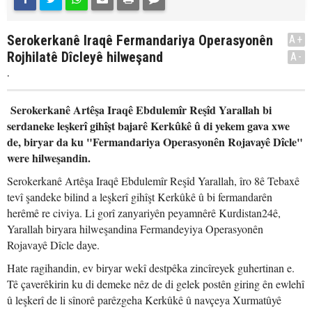
Serokerkanê Iraqê Fermandariya Operasyonên
A+
Rojhilatê Dîcleyê hilweşand
A-
.
Serokerkanê Artêşa Iraqê Ebdulemîr Reşîd Yarallah bi
serdaneke leşkerî gihîşt bajarê Kerkûkê û di yekem gava xwe
de, biryar da ku "Fermandariya Operasyonên Rojavayê Dîcle"
were hilweşandin.
Serokerkanê Artêşa Iraqê Ebdulemîr Reşîd Yarallah, îro 8ê Tebaxê
tevî şandeke bilind a leşkerî gihîşt Kerkûkê û bi fermandarên
herêmê re civiya. Li gorî zanyariyên peyamnêrê Kurdistan24ê,
Yarallah biryara hilweşandina Fermandeyiya Operasyonên
Rojavayê Dîcle daye.
Hate ragihandin, ev biryar wekî destpêka zincîreyek guhertinan e.
Tê çaverêkirin ku di demeke nêz de di gelek postên giring ên ewlehî
û leşkerî de li sînorê parêzgeha Kerkûkê û navçeya Xurmatûyê