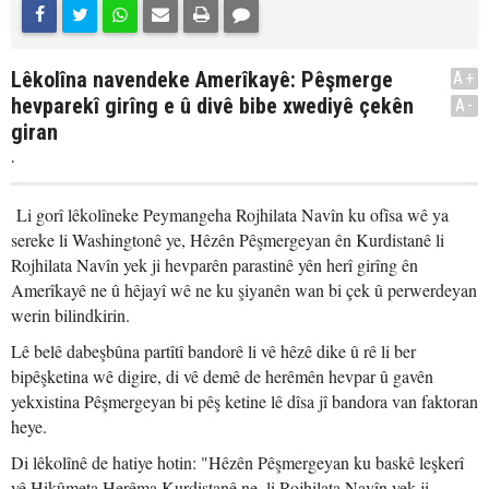
Lêkolîna navendeke Amerîkayê: Pêşmerge
A+
hevparekî girîng e û divê bibe xwediyê çekên
A-
giran
.
Li gorî lêkolîneke Peymangeha Rojhilata Navîn ku ofîsa wê ya
sereke li Washingtonê ye, Hêzên Pêşmergeyan ên Kurdistanê li
Rojhilata Navîn yek ji hevparên parastinê yên herî girîng ên
Amerîkayê ne û hêjayî wê ne ku şiyanên wan bi çek û perwerdeyan
werin bilindkirin.
Lê belê dabeşbûna partîtî bandorê li vê hêzê dike û rê li ber
bipêşketina wê digire, di vê demê de herêmên hevpar û gavên
yekxistina Pêşmergeyan bi pêş ketine lê dîsa jî bandora van faktoran
heye.
Di lêkolînê de hatiye hotin: "Hêzên Pêşmergeyan ku baskê leşkerî
yê Hikûmeta Herêma Kurdistanê ne, li Rojhilata Navîn yek ji