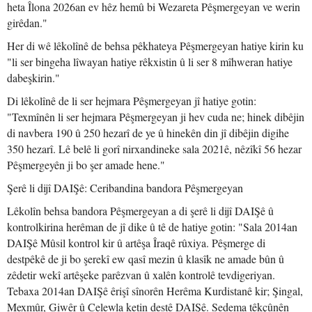
heta Îlona 2026an ev hêz hemû bi Wezareta Pêşmergeyan ve werin
girêdan."
Her di wê lêkolînê de behsa pêkhateya Pêşmergeyan hatiye kirin ku
"li ser bingeha lîwayan hatiye rêkxistin û li ser 8 mîhweran hatiye
dabeşkirin."
Di lêkolînê de li ser hejmara Pêşmergeyan jî hatiye gotin:
"Texmînên li ser hejmara Pêşmergeyan ji hev cuda ne; hinek dibêjin
di navbera 190 û 250 hezarî de ye û hinekên din jî dibêjin digihe
350 hezarî. Lê belê li gorî nirxandineke sala 2021ê, nêzîkî 56 hezar
Pêşmergeyên ji bo şer amade hene."
Şerê li dijî DAIŞê: Ceribandina bandora Pêşmergeyan
Lêkolîn behsa bandora Pêşmergeyan a di şerê li dijî DAIŞê û
kontrolkirina herêman de jî dike û tê de hatiye gotin: "Sala 2014an
DAIŞê Mûsil kontrol kir û artêşa Îraqê rûxiya. Pêşmerge di
destpêkê de ji bo şerekî ew qasî mezin û klasîk ne amade bûn û
zêdetir wekî artêşeke parêzvan û xalên kontrolê tevdigeriyan.
Tebaxa 2014an DAIŞê êrişî sînorên Herêma Kurdistanê kir; Şingal,
Mexmûr, Giwêr û Celewla ketin destê DAIŞê. Sedema têkçûnên