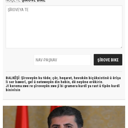
BALKÊŞÎ: Şîroveyên ku têde;
çêr, heqaret, hevokên biçûkxistinê û êrîşa
li ser bawerî, gel û neteweyên din hebin,
dê neyêne erêkirin.
JI kerema xwe re şîroveyên xwe jî bi
gramera kurdî
ya rast û
tîpên kurdî
binivîsin