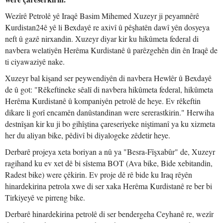
Wezîrê Petrolê yê Iraqê Basim Mihemed Xuzeyr ji peyamnêrê
Kurdistan24ê yê li Bexdayê re axivî û pêşhatên dawî yên dosyeya
neft û gazê nirxandin. Xuzeyr diyar kir ku hikûmeta federal di
navbera welatiyên Herêma Kurdistanê û parêzgehên din ên Iraqê de
ti ciyawaziyê nake.
Xuzeyr bal kişand ser peywendiyên di navbera Hewlêr û Bexdayê
de û got: "Rêkeftineke sêalî di navbera hikûmeta federal, hikûmeta
Herêma Kurdistanê û kompaniyên petrolê de heye. Ev rêkeftin
dikare li gorî encamên danûstandinan were sererastkirin." Herwiha
destnîşan kir ku ji bo gihîştina çareseriyeke niştimanî ya ku xizmeta
her du aliyan bike, pêdivî bi diyalogeke zêdetir heye.
Derbarê projeya xeta boriyan a nû ya "Besra-Fîşxabûr" de, Xuzeyr
ragihand ku ev xet dê bi sîstema BOT (Ava bike, Bide xebitandin,
Radest bike) were çêkirin. Ev proje dê rê bide ku Iraq rêyên
hinardekirina petrola xwe di ser xaka Herêma Kurdistanê re ber bi
Tirkiyeyê ve pirreng bike.
Derbarê hinardekirina petrolê di ser bendergeha Ceyhanê re, wezîr