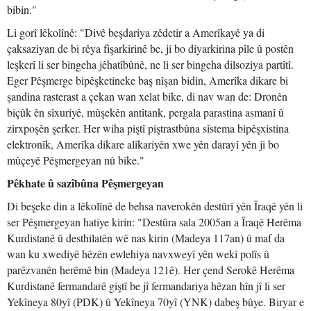
bibin."
Li gorî lêkolînê: "Divê beşdariya zêdetir a Amerîkayê ya di
çaksaziyan de bi rêya fişarkirinê be, ji bo diyarkirina pîle û postên
leşkerî li ser bingeha jêhatîbûnê, ne li ser bingeha dilsoziya partîtî.
Eger Pêşmerge bipêşketineke baş nîşan bidin, Amerîka dikare bi
şandina rasterast a çekan wan xelat bike, di nav wan de: Dronên
biçûk ên sîxuriyê, mûşekên antîtank, pergala parastina asmanî û
zirxpoşên şerker. Her wiha piştî piştrastbûna sîstema bipêşxistina
elektronîk, Amerîka dikare alîkariyên xwe yên darayî yên ji bo
mûçeyê Pêşmergeyan nû bike."
Pêkhate û sazîbûna Pêşmergeyan
Di beşeke din a lêkolînê de behsa naverokên destûrî yên Îraqê yên li
ser Pêşmergeyan hatiye kirin: "Destûra sala 2005an a Îraqê Herêma
Kurdistanê û desthilatên wê nas kirin (Madeya 117an) û maf da
wan ku xwediyê hêzên ewlehiya navxweyî yên wekî polîs û
parêzvanên herêmê bin (Madeya 121ê). Her çend Serokê Herêma
Kurdistanê fermandarê giştî be jî fermandariya hêzan hîn jî li ser
Yekîneya 80yî (PDK) û Yekîneya 70yî (YNK) dabeş bûye. Biryar e