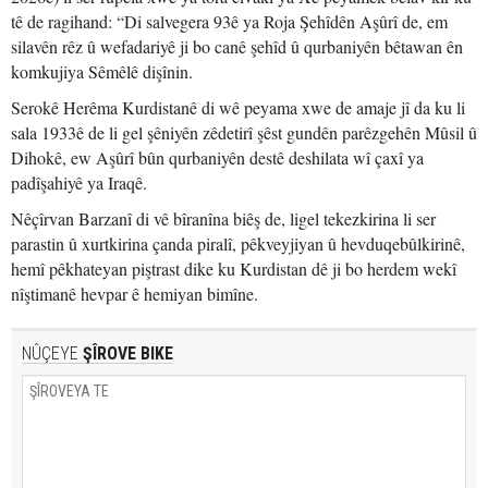
tê de ragihand: “Di salvegera 93ê ya Roja Şehîdên Aşûrî de, em
silavên rêz û wefadariyê ji bo canê şehîd û qurbaniyên bêtawan ên
komkujiya Sêmêlê dişînin.
Serokê Herêma Kurdistanê di wê peyama xwe de amaje jî da ku li
sala 1933ê de li gel şêniyên zêdetirî şêst gundên parêzgehên Mûsil û
Dihokê, ew Aşûrî bûn qurbaniyên destê deshilata wî çaxî ya
padîşahiyê ya Iraqê.
Nêçîrvan Barzanî di vê bîranîna biêş de, ligel tekezkirina li ser
parastin û xurtkirina çanda piralî, pêkveyjiyan û hevduqebûlkirinê,
hemî pêkhateyan piştrast dike ku Kurdistan dê ji bo herdem wekî
nîştimanê hevpar ê hemiyan bimîne.
NÛÇEYE
ŞÎROVE BIKE