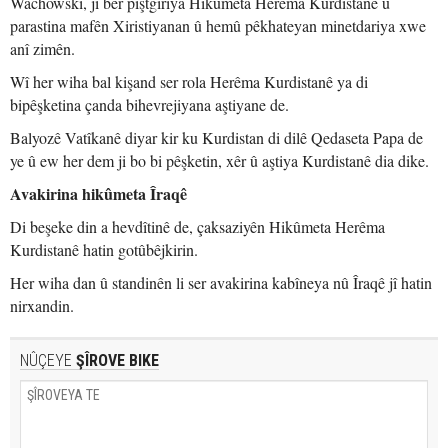
Wachowski, ji ber piştgiriya Hikûmeta Herêma Kurdistanê û
parastina mafên Xiristiyanan û hemû pêkhateyan minetdariya xwe
anî zimên.
Wî her wiha bal kişand ser rola Herêma Kurdistanê ya di
bipêşketina çanda bihevrejiyana aştiyane de.
Balyozê Vatîkanê diyar kir ku Kurdistan di dilê Qedaseta Papa de
ye û ew her dem ji bo bi pêşketin, xêr û aştiya Kurdistanê dia dike.
Avakirina hikûmeta Îraqê
Di beşeke din a hevdîtinê de, çaksaziyên Hikûmeta Herêma
Kurdistanê hatin gotûbêjkirin.
Her wiha dan û standinên li ser avakirina kabîneya nû Îraqê jî hatin
nirxandin.
NÛÇEYE
ŞÎROVE BIKE