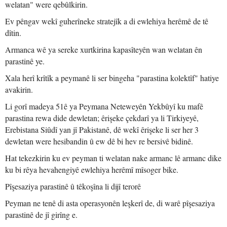
welatan" were qebûlkirin.
Ev pêngav wekî guherîneke stratejîk a di ewlehiya herêmê de tê
dîtin.
Armanca wê ya sereke xurtkirina kapasîteyên wan welatan ên
parastinê ye.
Xala herî krîtîk a peymanê li ser bingeha "parastina kolektîf" hatiye
avakirin.
Li gorî madeya 51ê ya Peymana Neteweyên Yekbûyî ku mafê
parastina rewa dide dewletan; êrişeke çekdarî ya li Tirkiyeyê,
Erebistana Siûdî yan jî Pakistanê, dê wekî êrişeke li ser her 3
dewletan were hesibandin û ew dê bi hev re bersivê bidinê.
Hat tekezkirin ku ev peyman ti welatan nake armanc lê armanc dike
ku bi rêya hevahengiyê ewlehiya herêmî mîsoger bike.
Pîşesaziya parastinê û têkoşîna li dijî terorê
Peyman ne tenê di asta operasyonên leşkerî de, di warê pîşesaziya
parastinê de jî girîng e.