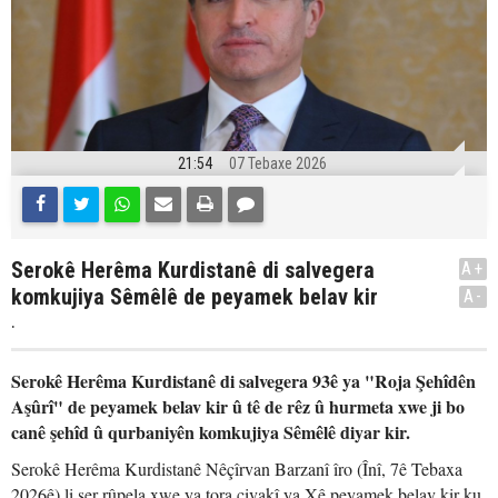
21:54
07 Tebaxe 2026
Serokê Herêma Kurdistanê di salvegera
A+
komkujiya Sêmêlê de peyamek belav kir
A-
.
Serokê Herêma Kurdistanê di salvegera 93ê ya "Roja Şehîdên
Aşûrî" de peyamek belav kir û tê de rêz û hurmeta xwe ji bo
canê şehîd û qurbaniyên komkujiya Sêmêlê diyar kir.
Serokê Herêma Kurdistanê Nêçîrvan Barzanî îro (Înî, 7ê Tebaxa
2026ê) li ser rûpela xwe ya tora civakî ya Xê peyamek belav kir ku