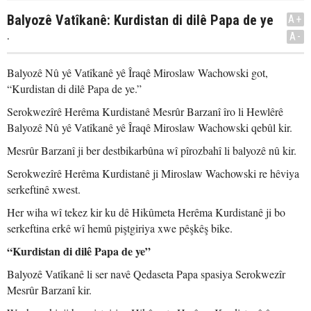
Balyozê Vatîkanê: Kurdistan di dilê Papa de ye
A+
.
A-
Balyozê Nû yê Vatîkanê yê Îraqê Miroslaw Wachowski got,
“Kurdistan di dilê Papa de ye.”
Serokwezîrê Herêma Kurdistanê Mesrûr Barzanî îro li Hewlêrê
Balyozê Nû yê Vatîkanê yê Îraqê Miroslaw Wachowski qebûl kir.
Mesrûr Barzanî ji ber destbikarbûna wî pîrozbahî li balyozê nû kir.
Serokwezîrê Herêma Kurdistanê ji Miroslaw Wachowski re hêviya
serkeftinê xwest.
Her wiha wî tekez kir ku dê Hikûmeta Herêma Kurdistanê ji bo
serkeftina erkê wî hemû piştgiriya xwe pêşkêş bike.
“Kurdistan di dilê Papa de ye”
Balyozê Vatîkanê li ser navê Qedaseta Papa spasiya Serokwezîr
Mesrûr Barzanî kir.