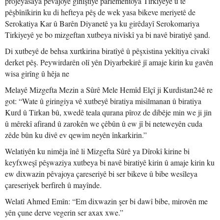
projeyasaya pêvajoyê gihiştiye parlementoya Tirkiyeyê û tê
pêşbînîkirin ku di hefteya pêş de wek yasa bikeve meriyetê de
Serokatiya Kar û Barên Diyanetê ya ku girêdayî Serokomariya
Tirkiyeyê ye bo mizgeftan xutbeya nivîskî ya bi navê biratiyê şand.
Di xutbeyê de behsa xurtkirina biratîyê û pêşxistina yekîtiya civakî
derket pêş. Peywirdarên olî yên Diyarbekirê jî amaje kirin ku gavên
wisa girîng û hêja ne
Melayê Mizgefta Mezin a Sûrê Mele Hemîd Elçî ji Kurdistan24ê re
got: “Wate û giringiya vê xutbeyê biratiya misilmanan û biratiya
Kurd û Tirkan bû, xwedê teala qurana pîroz de dibêje min we ji jin
û mêrekî afirand û zarokên we çêbûn û ew jî bi neteweyên cuda
zêde bûn ku divê ev qewim neyên înkarkirin.”
Welatiyên ku nimêja înê li Mizgefta Sûrê ya Dîrokî kirine bi
keyfxweşî pêşwaziya xutbeya bi navê biratiyê kirin û amaje kirin ku
ew dixwazin pêvajoya çareseriyê bi ser bikeve û bibe wesîleya
çareseriyek berfireh û mayînde.
Welatî Ahmed Emîn: “Em dixwazin şer bi dawî bibe, mirovên me
yên çune derve vegerin ser axax xwe.”