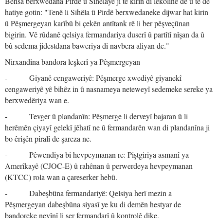
Behsa berxwedana Pirdê û Sihêlayê jî tê kirin di lêkolînê de û tê de
hatiye gotin: "Tenê li Sihêla û Pirdê berxwedaneke dijwar hat kirin
û Pêşmergeyan karîbû bi çekên antîtank rê li ber pêşveçûnan
bigirin. Vê rûdanê qelsiya fermandariya duserî û partîtî nîşan da û
bû sedema jidestdana baweriya di navbera aliyan de."
Nirxandina bandora leşkerî ya Pêşmergeyan
- Giyanê cengaweriyê: Pêşmerge xwediyê giyanekî
cengaweriyê yê bihêz in û nasnameya neteweyî sedemeke sereke ya
berxwedêriya wan e.
- Tevger û plandanîn: Pêşmerge li derveyî bajaran û li
herêmên çiyayî gelekî jêhatî ne û fermandarên wan di plandanîna ji
bo êrişên piralî de şareza ne.
- Pêwendiya bi hevpeymanan re: Piştgiriya asmanî ya
Amerîkayê (CJOC-E) û rahênan û perwerdeya hevpeymanan
(KTCC) rola wan a çareserker hebû.
- Dabeşbûna fermandariyê: Qelsiya herî mezin a
Pêşmergeyan dabeşbûna siyasî ye ku di demên hestyar de
bandoreke neyînî li ser fermandarî û kontrolê dike.