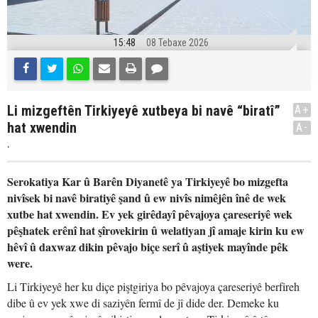
15:48
08 Tebaxe 2026
Li mizgeftên Tirkiyeyê xutbeya bi navê “biratî”
A+
hat xwendin
A-
.
Serokatiya Kar û Barên Diyanetê ya Tirkiyeyê bo mizgefta
nivîsek bi navê biratiyê şand û ew nivîs nimêjên înê de wek
xutbe hat xwendin. Ev yek girêdayî pêvajoya çareseriyê wek
pêşhatek erênî hat şîrovekirin û welatiyan jî amaje kirin ku ew
hêvî û daxwaz dikin pêvajo biçe serî û aştiyek mayînde pêk
were.
Li Tirkiyeyê her ku diçe piştgiriya bo pêvajoya çareseriyê berfireh
dibe û ev yek xwe di saziyên fermî de jî dide der. Demeke ku