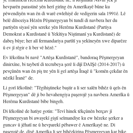
hevparên parastinê yên herî girîng ên Amerîkayê bûne ku
pêwendiyên wan ên di warê ewlehiyê de vedigerin sala 1991ê. Lê
belê dilsoziya Hêzên Pêşmergeyan bi tundî di navbera her du
partiyên siyasî yên sereke yên Herêma Kurdistanê (Partiya
Demokrat a Kurdistanê û Yekîtiya Niştimanî ya Kurdistanê) de
dabeş bûye; her alî fermandariya partîtî ya yekîneyên xwe diparêze
û ev jî rêgir e li ber vê hêzê."
Ev lêkolîna bi navê "Artêşa Kurdistanê", bandoraq Pêşmergeyan
dinirxîne, bi taybetî di tecrubeya şerê li dijî DAIŞê (2014-2017) û
pevçûnên wan ên piş tre yên li gel artêşa Îraqê û "komên çekdar ên
nêzîkî Îranê" de.
Li gorî lêkolînê: "Têgihiştineke baştir a li ser xalên bihêz û qels ên
Pêşmergeyan" dê ji bo hevahengiya paşerojê ya navbera Amerîka û
Herêma Kurdistanê bibe bingeh.
Di lêkolînê de hatiye gotin: "Tevî hinek têkçûnên berçav jî
Pêşmergeyan bi awayekî giştî selmandiye ku ew hêzeke şerker a
guncav û jêhatî ne û hevparekî pêbawer ê Amerîkayê ne. Di
paşerojê de, divê Amerîka li ser bihêzkirina Pêşmergeyan kar bike