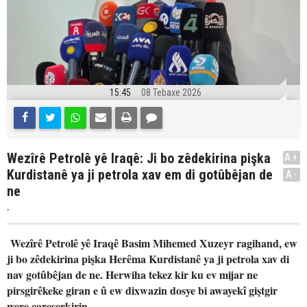
15:45
08 Tebaxe 2026
Wezîrê Petrolê yê Iraqê: Ji bo zêdekirina pişka
A+
Kurdistanê ya ji petrola xav em di gotûbêjan de
A-
ne
.
Wezîrê Petrolê yê Iraqê Basim Mihemed Xuzeyr ragihand, ew
ji bo zêdekirina pişka Herêma Kurdistanê ya ji petrola xav di
nav gotûbêjan de ne. Herwiha tekez kir ku ev mijar ne
pirsgirêkeke giran e û ew dixwazin dosye bi awayekî giştgir
were çareserkirin.