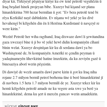
diyar kir, Tirkiyeyê pêşniyar kiriye ku ew tenê petrolê veguhêzin û
Iraq beşdarî hinek projeyan bibe. Xuzeyr bal kişand ser plana
hinardekirina 700 hezar bermîlan û got: "Ev bera petrolê tenê bi
rêya Kerkûkê nayê dabînkirin. Ev nîşana wê yekê ye ku divê
hevahengî bi kêlgehên din ên li Herêma Kurdistanê û navçeyê re
were kirin."
Wezîrê Petrolê her wiha ragihand, Iraq dixwaze dawî li şewitandina
gaza xwezayî bîne û ji bo vê yekê hewl didin kompaniyên cîhanî
bînin welat. Xuzeyr desştnîşan kir ku di serdana dawî ya bo
Washingtonê de, bi kompaniyên Amerîkî re çendîn peyman û
yadaştnameyên lihevkirinê hatine îmzekirin, da ku zeviyên gazê û
binesaziya aborî werin pêşxistin.
Di dawiyê de wezîr amarên dawî parve kirin û got ku Iraq niha
rojane 2.7 mîlyon bermîl petrol berhema tîne û berê hinardekirinê jî
di navbera 1.5 heta 1.7 milyon bermîlî de ye. Xuzeyr tekez kir ku
hemû kêlgehên petrolê amade ne ku vegere asta xwe ya berê ya
hinardekirinê, dema ku şert û mercên guncav werin amadekirin.
NÛÇEYE
ŞÎROVE BIKE