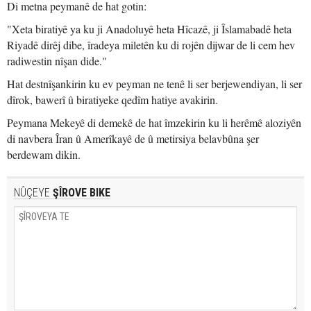
Di metna peymanê de hat gotin:
"Xeta biratiyê ya ku ji Anadoluyê heta Hîcazê, ji Îslamabadê heta
Riyadê dirêj dibe, îradeya miletên ku di rojên dijwar de li cem hev
radiwestin nîşan dide."
Hat destnîşankirin ku ev peyman ne tenê li ser berjewendiyan, li ser
dîrok, bawerî û biratiyeke qedîm hatiye avakirin.
Peymana Mekeyê di demekê de hat îmzekirin ku li herêmê aloziyên
di navbera Îran û Amerîkayê de û metirsiya belavbûna şer
berdewam dikin.
NÛÇEYE
ŞÎROVE BIKE