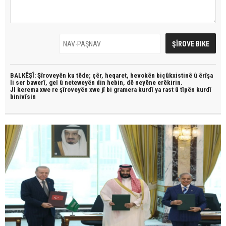
BALKÊŞÎ: Şîroveyên ku têde;
çêr, heqaret, hevokên biçûkxistinê û êrîşa
li ser bawerî, gel û neteweyên din hebin,
dê neyêne erêkirin.
JI kerema xwe re şîroveyên xwe jî bi
gramera kurdî
ya rast û
tîpên kurdî
binivîsin