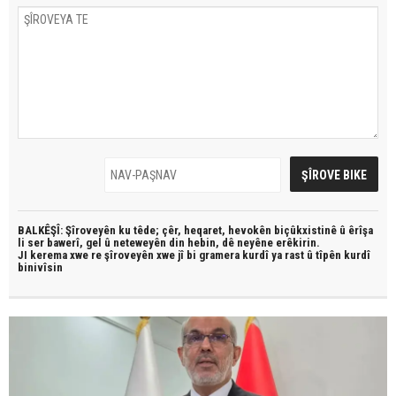
BALKÊŞÎ: Şîroveyên ku têde;
çêr, heqaret, hevokên biçûkxistinê û êrîşa
li ser bawerî, gel û neteweyên din hebin,
dê neyêne erêkirin.
JI kerema xwe re şîroveyên xwe jî bi
gramera kurdî
ya rast û
tîpên kurdî
binivîsin