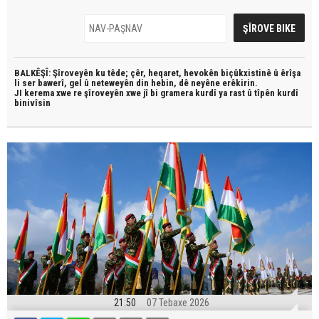
BALKÊŞÎ: Şîroveyên ku têde;
çêr, heqaret, hevokên biçûkxistinê û êrîşa
li ser bawerî, gel û neteweyên din hebin,
dê neyêne erêkirin.
JI kerema xwe re şîroveyên xwe jî bi
gramera kurdî
ya rast û
tîpên kurdî
binivîsin
21:50
07 Tebaxe 2026