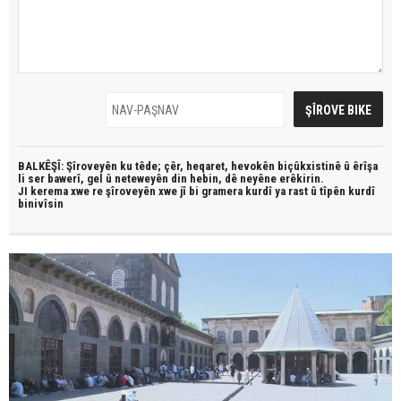
BALKÊŞÎ: Şîroveyên ku têde;
çêr, heqaret, hevokên biçûkxistinê û êrîşa
li ser bawerî, gel û neteweyên din hebin,
dê neyêne erêkirin.
JI kerema xwe re şîroveyên xwe jî bi
gramera kurdî
ya rast û
tîpên kurdî
binivîsin