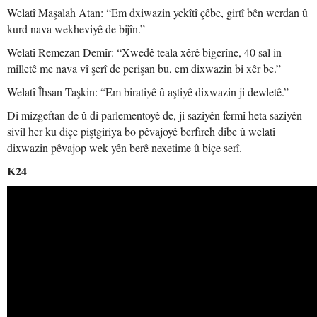
Welatî Maşalah Atan: “Em dxiwazin yekîtî çêbe, girtî bên werdan û
kurd nava wekheviyê de bijîn.”
Welatî Remezan Demîr: “Xwedê teala xêrê bigerîne, 40 sal in
milletê me nava vî şerî de perişan bu, em dixwazin bi xêr be.”
Welatî Îhsan Taşkin: “Em biratiyê û aştiyê dixwazin ji dewletê.”
Di mizgeftan de û di parlementoyê de, ji saziyên fermî heta saziyên
sivîl her ku diçe piştgiriya bo pêvajoyê berfireh dibe û welatî
dixwazin pêvajop wek yên berê nexetime û biçe serî.
K24