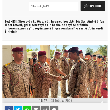
BALKÊŞÎ: Şîroveyên ku têde;
çêr, heqaret, hevokên biçûkxistinê û êrîşa
li ser bawerî, gel û neteweyên din hebin,
dê neyêne erêkirin.
JI kerema xwe re şîroveyên xwe jî bi
gramera kurdî
ya rast û
tîpên kurdî
binivîsin
15:47
08 Tebaxe 2026