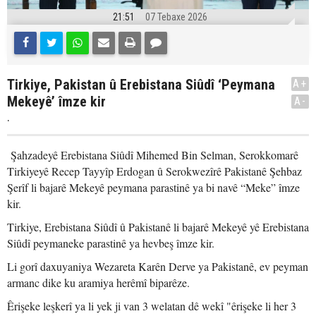
21:51
07 Tebaxe 2026
Tirkiye, Pakistan û Erebistana Siûdî ‘Peymana
A+
Mekeyê’ îmze kir
A-
.
Şahzadeyê Erebistana Siûdî Mihemed Bin Selman, Serokkomarê
Tirkiyeyê Recep Tayyîp Erdogan û Serokwezîrê Pakistanê Şehbaz
Şerîf li bajarê Mekeyê peymana parastinê ya bi navê “Meke” îmze
kir.
Tirkiye, Erebistana Siûdî û Pakistanê li bajarê Mekeyê yê Erebistana
Siûdî peymaneke parastinê ya hevbeş îmze kir.
Li gorî daxuyaniya Wezareta Karên Derve ya Pakistanê, ev peyman
armanc dike ku aramiya herêmî biparêze.
Êrişeke leşkerî ya li yek ji van 3 welatan dê wekî "êrişeke li her 3