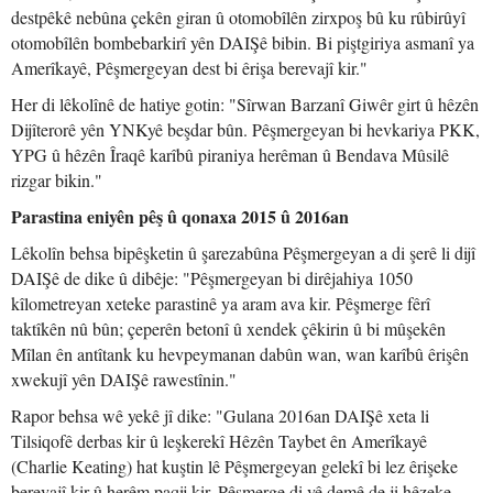
destpêkê nebûna çekên giran û otomobîlên zirxpoş bû ku rûbirûyî
otomobîlên bombebarkirî yên DAIŞê bibin. Bi piştgiriya asmanî ya
Amerîkayê, Pêşmergeyan dest bi êrişa berevajî kir."
Her di lêkolînê de hatiye gotin: "Sîrwan Barzanî Giwêr girt û hêzên
Dijîterorê yên YNKyê beşdar bûn. Pêşmergeyan bi hevkariya PKK,
YPG û hêzên Îraqê karîbû piraniya herêman û Bendava Mûsilê
rizgar bikin."
Parastina eniyên pêş û qonaxa 2015 û 2016an
Lêkolîn behsa bipêşketin û şarezabûna Pêşmergeyan a di şerê li dijî
DAIŞê de dike û dibêje: "Pêşmergeyan bi dirêjahiya 1050
kîlometreyan xeteke parastinê ya aram ava kir. Pêşmerge fêrî
taktîkên nû bûn; çeperên betonî û xendek çêkirin û bi mûşekên
Mîlan ên antîtank ku hevpeymanan dabûn wan, wan karîbû êrişên
xwekujî yên DAIŞê rawestînin."
Rapor behsa wê yekê jî dike: "Gulana 2016an DAIŞê xeta li
Tilsiqofê derbas kir û leşkerekî Hêzên Taybet ên Amerîkayê
(Charlie Keating) hat kuştin lê Pêşmergeyan gelekî bi lez êrişeke
berevajî kir û herêm paqij kir. Pêşmerge di vê demê de ji hêzeke