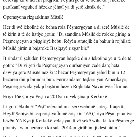
partîzanî veguherî hêzeke jêhatî ya di şerê klasîk de."
Operasyona rizgarkirina Mûsilê
Her di wê lêkolînê de behsa rola Pêşmergeyan a di şerê Mûsilê de
tê kirin û tê de hatiye gotin: "Di standina Mûsilê de roleke girîng a
Pêşmergeyan a piştgiriyê hebu. Rêyên stratejîk ên bakur û rojhilatê
Mûsilê girtin û bajarokê Başîqayê rizgar kir."
Birîndar û şehîdên Pêşmergeyan beşeke din a lêkolînê ye û tê de tê
gotin: "Di vî şerî de Pêşmergeyan qurbaniyên zêde dan; heta
dawiya şerê Mûsilê nêzîkî 2 hezar Pêşmergeyan şehîd bûn û 12
hezarên din jî birîndar bûn. Fermandarên leşkerî yên Amerîkayê,
Pêşmerge wekî yek ji baştirîn hêzên Rojhilata Navîn wesif kirine."
Êrişa 16ê Çiriya Pêşîn a 2016an û vekişîna ji Kerkûkê
Li gorî lêkolînê: "Piştî referandûma serxwebûnê, artêşa Îraqê û
Heşdî Şebiyê bi serperiştiya Îranê êriş kir. 16ê Çiriya Pêşîn piraniya
hêzên YNKyê ji Kerkûkê vekişiyan û vê yekê wiha kir ku Pêşmerge
piraniya wan herêmên ku sala 2014an girtibûn, ji dest bidin."