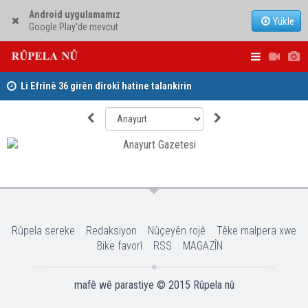
Android uygulamamız
Yükle
Google Play'de mevcut
Li Efrînê 36 girên dîrokî hatine talankirin
Serokê PWK
PAKê Husên
Rûpela sereke
Redaksiyon
Nûçeyên rojê
Têke malpera xwe
Bike favorî
RSS
MAGAZÎN
mafê wê parastiye © 2015
Rûpela nû