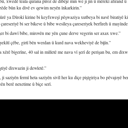
û, xwedê teala qurana pîroz de dibêje min we ji jin û mêrekî afirand û
zêde bûn ku divê ev qewim neyên înkarkirin.”
ûrê ya Dîrokî kirine bi keyfxweşî pêşwaziya xutbeya bi navê biratiyê ki
areseriyê bi ser bikeve û bibe wesîleya çareseriyek berfireh û mayînde
 bi dawî bibe, mirovên me yên çune derve vegerin ser axax xwe.”
kîtî çêbe, girtî bên werdan û kurd nava wekheviyê de bijîn.”
êrê bigerîne, 40 sal in milletê me nava vî şerî de perişan bu, em dixw
ştiyê dixwazin ji dewletê.”
ji saziyên fermî heta saziyên sivîl her ku diçe piştgiriya bo pêvajoyê be
ên berê nexetime û biçe serî.