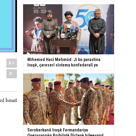
Mihemed Hacî Mehmûd: Ji bo parastina
A+
Iraqê, çareserî sîstema konfederalî ye
A-
ed Îsmaîl
Serokerkanê Iraqê Fermandariya
Operasyonên Rojhilatê Dîcleyê hilweşand