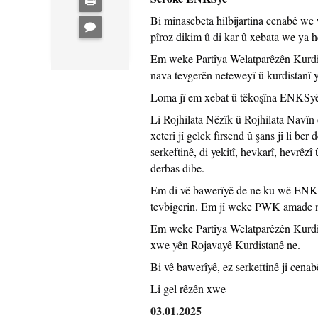
Bi minasebeta hilbijartina cenabê we
pîroz dikim û di kar û xebata we ya h
Em weke Partîya Welatparêzên Kurdist
nava tevgerên neteweyî û kurdistanî 
Loma jî em xebat û têkoşîna ENKSyê ya
Li Rojhilata Nêzîk û Rojhilata Navîn 
xeterî jî gelek firsend û şans jî li b
serkeftinê, di yekitî, hevkarî, hevrêz
derbas dibe.
Em di vê bawerîyê de ne ku wê ENKS û
tevbigerin. Em jî weke PWK amade ne 
Em weke Partîya Welatparêzên Kurdis
xwe yên Rojavayê Kurdistanê ne.
Bi vê bawerîyê, ez serkeftinê ji ce
Li gel rêzên xwe
03.01.2025