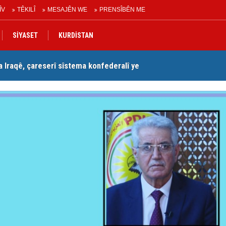
ÎV
TÊKILÎ
MESAJÊN WE
PRENSÎBÊN ME
SİYASET
KURDİSTAN
Iraqê, çareserî sîstema konfederalî ye
Se