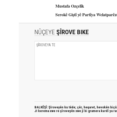
Mustafa Ozçelîk
Serokê Giştî yê Partîya Welatpar
NÛÇEYE
ŞÎROVE BIKE
BALKÊŞÎ: Şîroveyên ku têde;
çêr, heqaret, hevokên biçûk
JI kerema xwe re şîroveyên xwe jî bi
gramera kurdî
ya ra