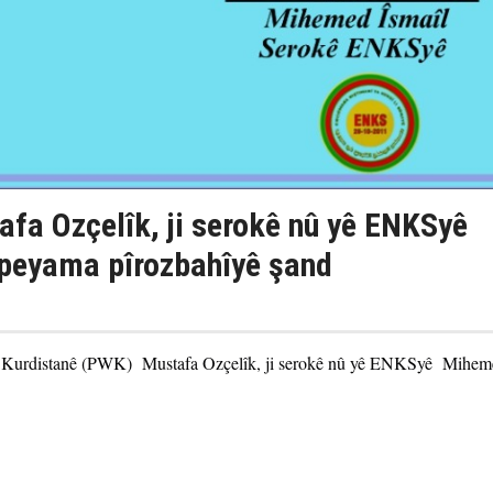
a Ozçelîk, ji serokê nû yê ENKSyê
 peyama pîrozbahîyê şand
ên Kurdistanê (PWK) Mustafa Ozçelîk, ji serokê nû yê ENKSyê Mihem