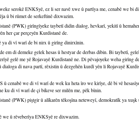
 weke serokê ENKSyê, ez li ser navê xwe û partîya me, cenabê we bi di
êja û bi rûmet de serkeftinê dixwazim.
anê (PWK) girîngîyeke taybetî didin dialog, hevkarî, yekitî û hemahe
yên her çar perçeyên Kurdistanê de.
 di vî warî de bi nirx û girîng dinirxînin.
de em di demeke gelek hesas û hestyar de derbas dibin. Bi taybetî, gele
er derîyê gelê me yê Rojavayê Kurdistanê ne. Di pêvajoyeke weha girîng d
î û dialoga di nava partî, rêxistin û dezgehên kurdî yên li Rojavayê Kurdi
 cenabê we di vî warî de wek ku heta îro we kirîye, dê bi vê hesasîy
ku di vî warî de çi bikeve ser milên me, pêk bînin.
tanê (PWK) piştgir û alîkarên têkoşîna neteweyî, demokratîk ya xuşk 
nabê we û rêveberîya ENKSyê re dixwazim.